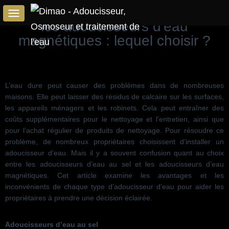
Les adoucisseurs d'eau au sel vs
T
les adoucisseurs d'eau
O
magnétiques : lequel choisir ?
G
G
L
E
N
L’eau dure peut causer des problèmes dans de nombreuses
A
maisons. Elle peut laisser des résidus de calcaire sur les surfaces,
V
les appareils ménagers et les robinets. Cela peut entraîner des
I
G
coûts supplémentaires pour le nettoyage et l’entretien, ainsi que
A
pour l’achat régulier de produits de nettoyage. Pour résoudre ce
T
problème, de nombreux propriétaires choisissent d’installer un
I
adoucisseur d’eau. Mais il y a souvent confusion quant au choix
O
entre les adoucisseurs d’eau au sel et les adoucisseurs d’eau
N
magnétiques. Cet article examine les avantages et les
inconvénients de chaque type d’adoucisseur d’eau pour aider les
propriétaires à prendre une décision éclairée.
Adoucisseurs d’eau au sel